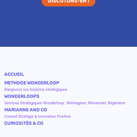
DISCUTONS-EN !
ACCUEIL
METHODE WONDERLOOP
Élargissez vos horizons stratégiques
WONDERLOOPS
Services Stratégiques Wonderloop : Réimaginer, Réinventer, Régénérer
MARIANNE AND CO
Conseil Stratégie & Innovation Positive
CURIOSITÉS & CO