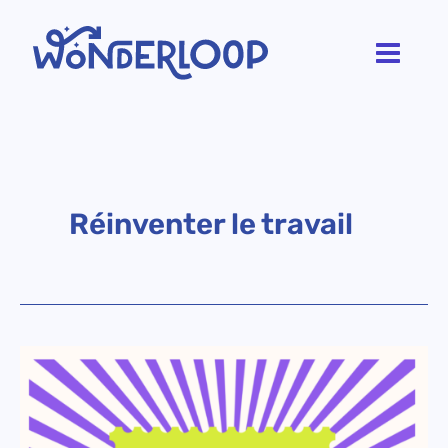
Aller
au
contenu
Réinventer le travail
Beau
travail
!