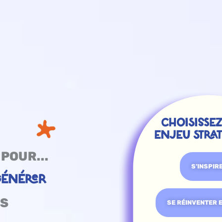
CHOISISSEZ
ENJEU STRA
POUR...
S'INSPIR
ÉNÉRER
ES
SE RÉINVENTER 