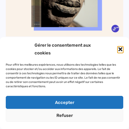
Gérer le consentement aux
CONFIRM YOUR HUMANITY
cookies
COnFirm YOU ARE HUMAN Imagination Créatrice 12
Pour offrir les meilleures expériences, nous utilisons des technologies telles que les
cookies pour stocker et/ou accéder aux informations des appareils. Le fait de
mai 2023 #CONFIRMHUMANITY #pensergrand
consentir à ces technologies nous permettra de traiter des données telles que le
comportement de navigation ou les ID uniques sur ce site. Le fait de ne pas consentir
#IMAGINATIONCREATRICE J’ai pensé à Ousmane Sow
ou de retirer son consentement peut avoir un effet négatif sur certaines
caractéristiques et fonctions.
ce matin, sculpteur monumental de l’humanité avec
« ses grands hommes », tandis que je confirmais pour
Accepter
la énième fois que je n’étais pas un robot au moment
de m’inscrire à une (énième) infolettre. Ousmane Sow
Refuser
l’artiste sénégalais traduit le message paradoxal de