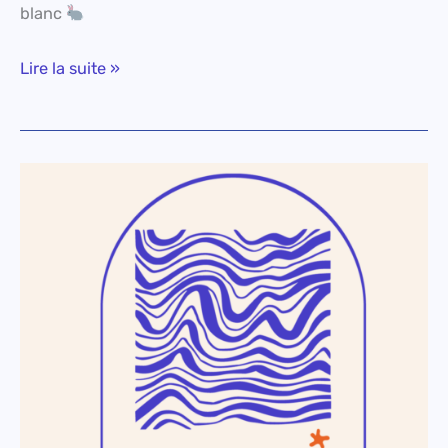
blanc
Lire la suite »
Le
non-
calendrier
de
l’Avent