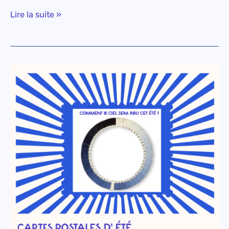
Lire la suite »
Comment
le
ciel
sera
bleu
cet
été
?