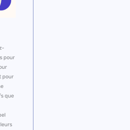
z-
es pour
our
t pour
me
fs que
pel
aleurs