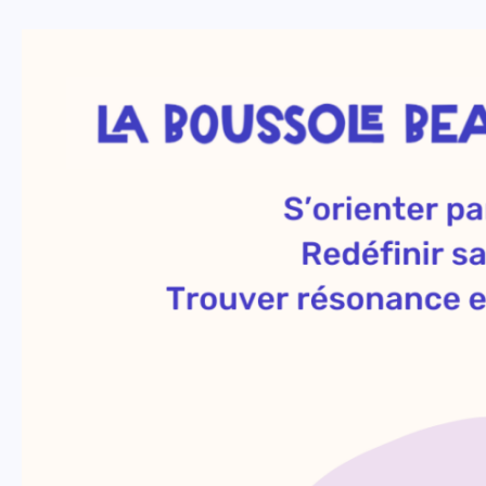
La
boussole
Beau
Bon
Juste
Utile©