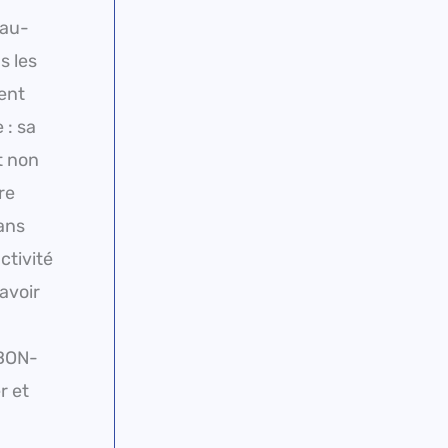
 au-
s les
ent
 : sa
t non
re
sans
ctivité
avoir
BON-
r et