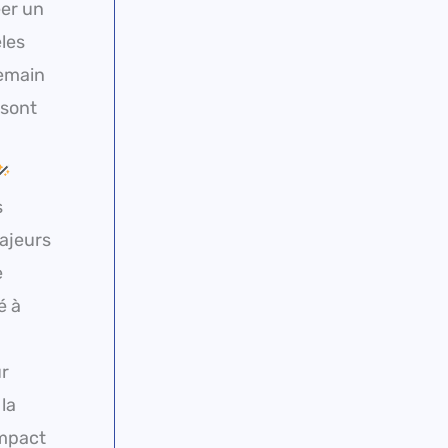
éer un
les
demain
 sont
s
ajeurs
e
é à
ur
la
impact