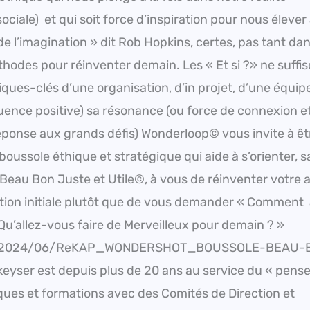
sociale) et qui soit force d’inspiration pour nous élever
 de l’imagination » dit Rob Hopkins, certes, pas tant dan
hodes pour réinventer demain. Les « Et si ?» ne suffis
giques-clés d’une organisation, d’in projet, d’une équipe
nfluence positive) sa résonance (ou force de connexion e
réponse aux grands défis) Wonderloop© vous invite à êt
oussole éthique et stratégique qui aide à s’orienter, 
Beau Bon Juste et Utile©, à vous de réinventer votre a
tion initiale plutôt que de vous demander « Comment 
u’allez-vous faire de Merveilleux pour demain ? »
ads/2024/06/ReKAP_WONDERSHOT_BOUSSOLE-BEAU-
er est depuis plus de 20 ans au service du « pense
ues et formations avec des Comités de Direction et