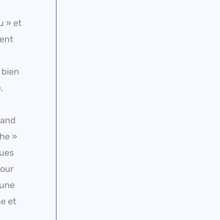
u » et
ment
 bien
,
uand
che »
ques
pour
’une
e et