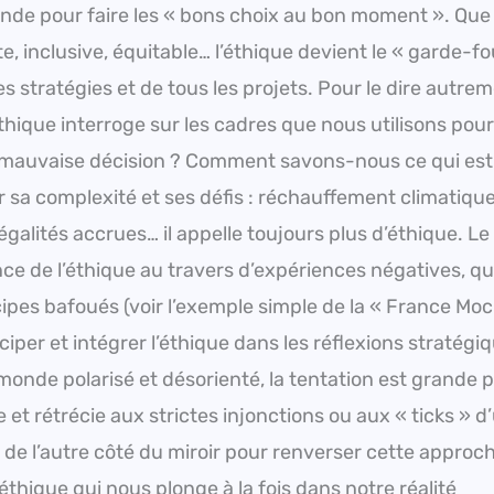
nde pour faire les « bons choix au bon moment ». Que
e, inclusive, équitable… l’éthique devient le « garde-fo
es stratégies et de tous les projets. Pour le dire autre
’éthique interroge sur les cadres que nous utilisons pour
 mauvaise décision ? Comment savons-nous ce qui est
sa complexité et ses défis : réchauffement climatique
inégalités accrues… il appelle toujours plus d’éthique. Le
ce de l’éthique au travers d’expériences négatives, q
cipes bafoués (voir l’exemple simple de la « France Mo
er et intégrer l’éthique dans les réflexions stratégi
monde polarisé et désorienté, la tentation est grande 
et rétrécie aux strictes injonctions ou aux « ticks » d
de l’autre côté du miroir pour renverser cette approch
thique qui nous plonge à la fois dans notre réalité