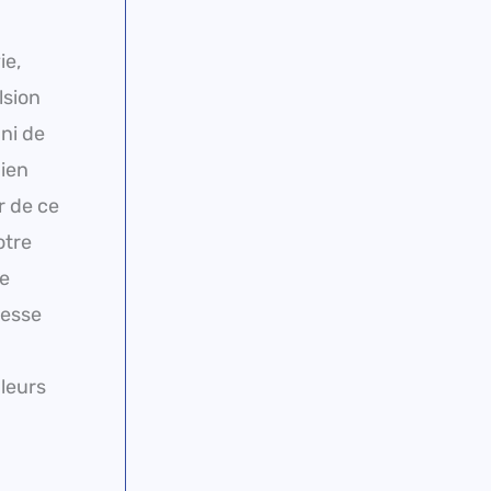
ie,
lsion
 ni de
bien
r de ce
otre
ge
resse
leurs