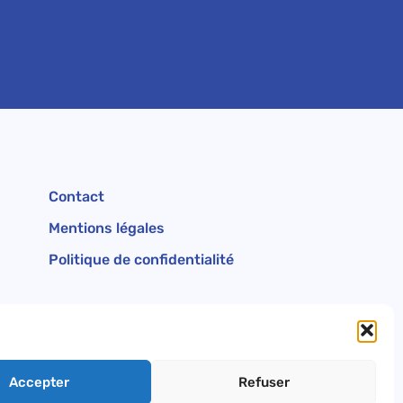
Contact
Mentions légales
Politique de confidentialité
L
T
i
w
n
i
Accepter
Refuser
k
t
e
t