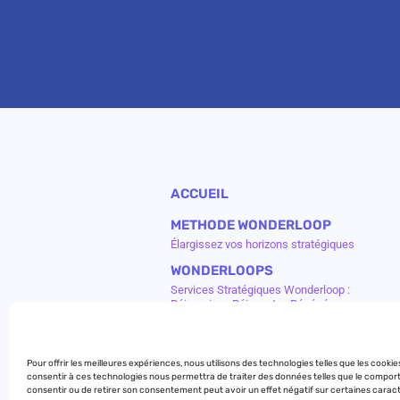
ACCUEIL
METHODE WONDERLOOP
Élargissez vos horizons stratégiques
WONDERLOOPS
Services Stratégiques Wonderloop :
Réimaginer, Réinventer, Régénérer
MARIANNE AND CO
Conseil Stratégie & Innovation Positive
Pour offrir les meilleures expériences, nous utilisons des technologies telles que les cook
CURIOSITÉS & CO
consentir à ces technologies nous permettra de traiter des données telles que le comporte
consentir ou de retirer son consentement peut avoir un effet négatif sur certaines caract