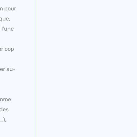
in pour
ique,
 l’une
erloop
ler au-
comme
 des
…),