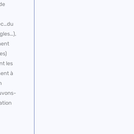
 de
vec…du
gles…),
ment
es)
nt les
ment à
n
ouvons-
ation