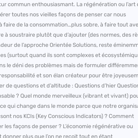
futur commun enthousiasmant. La régénération ou l’art
er toutes nos vieilles façons de penser car nous
à faire de la consommation…plus sobre, à faire tout a
 à soustraire plutôt que d’ajouter (des normes, des rè
fendeur de l’approche Orientée Solutions, reste éminem
mes (surtout quand ils sont complexes et écosystémiqu
e dans le déni des problèmes mais de formuler différemme
responsabilité et son élan créateur pour être joyeuse
er de questions et d’altitude : Questions d’hier Questio
able ? Quel monde merveilleux (vibrant et vivant) p
-ce qui change dans le monde parce que notre organis
s sont nos KCIs (Key Conscious Indicators) ? Comment
es façons de penser ? L’économie régénérative ou
donner plus que l’on ne reçoit tout en étant