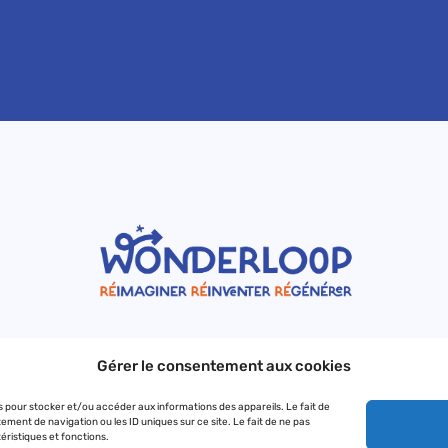
No Result
Website Carbon
Gérer le consentement aux cookies
ies pour stocker et/ou accéder aux informations des appareils. Le fait de
ment de navigation ou les ID uniques sur ce site. Le fait de ne pas
©Wonderloop 2023 – Tous droits réservés –
éristiques et fonctions.