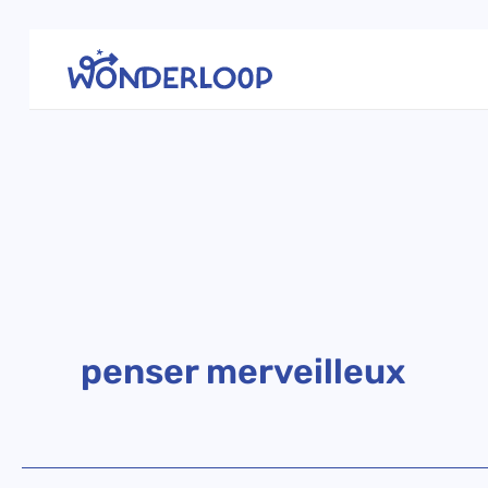
Aller
au
contenu
penser merveilleux