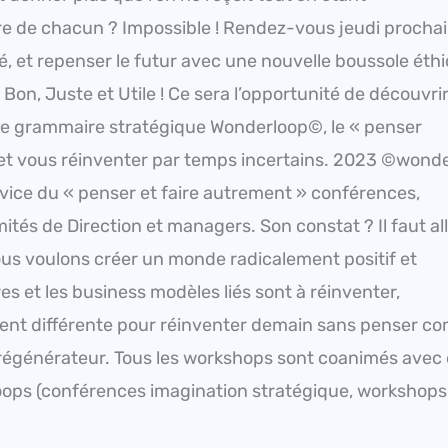
e de chacun ? Impossible ! Rendez-vous jeudi procha
rsé, et repenser le futur avec une nouvelle boussole éth
n, Juste et Utile ! Ce sera l’opportunité de découvrir
elle grammaire stratégique Wonderloop©, le « penser
» et vous réinventer par temps incertains. 2023 ©wond
vice du « penser et faire autrement » conférences,
és de Direction et managers. Son constat ? Il faut al
ous voulons créer un monde radicalement positif et
 et les business modèles liés sont à réinventer,
ent différente pour réinventer demain sans penser 
 régénérateur. Tous les workshops sont coanimés avec
oops (conférences imagination stratégique, workshops