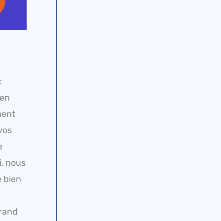
:
ien
ment
vos
e
i, nous
e bien
Grand