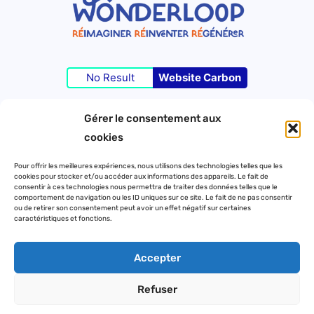
No Result
Website Carbon
Gérer le consentement aux
©Wonderloop 2023 – Tous droits réservés –
cookies
Pour offrir les meilleures expériences, nous utilisons des technologies telles que les
cookies pour stocker et/ou accéder aux informations des appareils. Le fait de
Contact
consentir à ces technologies nous permettra de traiter des données telles que le
comportement de navigation ou les ID uniques sur ce site. Le fait de ne pas consentir
Mentions légales
ou de retirer son consentement peut avoir un effet négatif sur certaines
caractéristiques et fonctions.
Politique de confidentialité
Accepter
Refuser
L
T
i
w