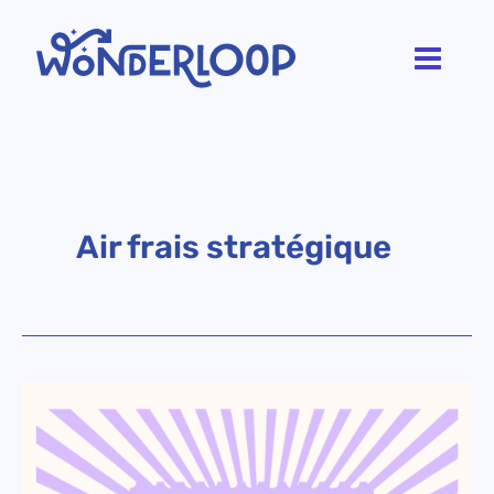
Aller
au
contenu
Air frais stratégique
Sommes-
nous
tous