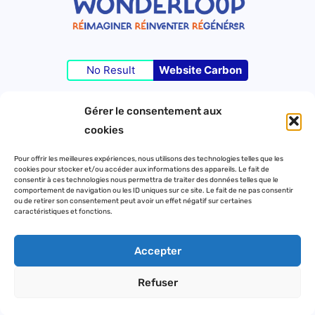
No Result
Website Carbon
Gérer le consentement aux
©Wonderloop 2023 – Tous droits réservés –
cookies
Pour offrir les meilleures expériences, nous utilisons des technologies telles que les
cookies pour stocker et/ou accéder aux informations des appareils. Le fait de
Contact
consentir à ces technologies nous permettra de traiter des données telles que le
comportement de navigation ou les ID uniques sur ce site. Le fait de ne pas consentir
Mentions légales
ou de retirer son consentement peut avoir un effet négatif sur certaines
caractéristiques et fonctions.
Politique de confidentialité
Accepter
Refuser
L
T
i
w
n
i