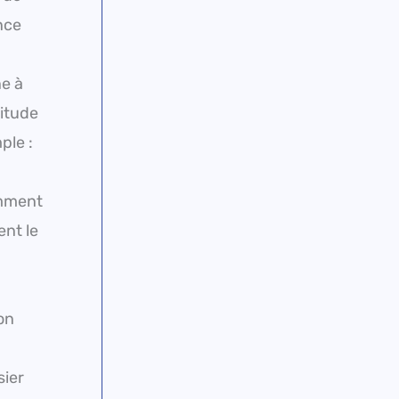
nce
ne à
titude
ple :
omment
ent le
on
sier