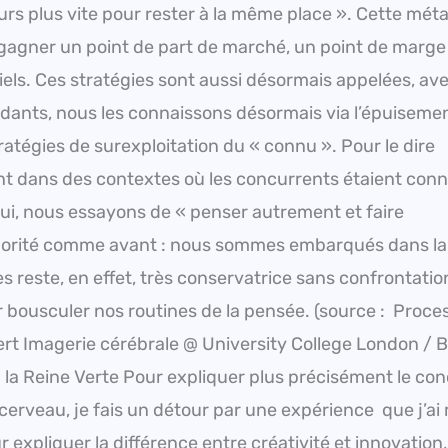
ujours plus vite pour rester à la même place ». Cette mé
: gagner un point de part de marché, un point de marge
els. Ces stratégies sont aussi désormais appelées, ave
erdants, nous les connaissons désormais via l’épuiseme
atégies de surexploitation du « connu ». Pour le dire
ent dans des contextes où les concurrents étaient conn
i, nous essayons de « penser autrement et faire
jorité comme avant : nous sommes embarqués dans la
s reste, en effet, très conservatrice sans confrontati
r bousculer nos routines de la pensée. (source : Proce
xpert Imagerie cérébrale @ University College London / 
à la Reine Verte Pour expliquer plus précisément le co
 cerveau, je fais un détour par une expérience que j’a
expliquer la différence entre créativité et innovation,