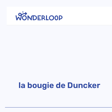
Aller
au
contenu
la bougie de Duncker