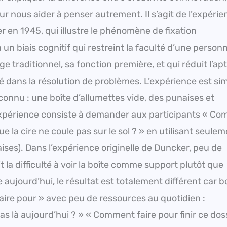
 nous aider à penser autrement. Il s’agit de l’expérie
r en 1945, qui illustre le phénomène de fixation
 un biais cognitif qui restreint la faculté d’une person
 traditionnel, sa fonction première, et qui réduit l’ap
té dans la résolution de problèmes. L’expérience est sim
 connu : une boîte d’allumettes vide, des punaises et
’expérience consiste à demander aux participants « C
e la cire ne coule pas sur le sol ? » en utilisant seulem
naises). Dans l’expérience originelle de Duncker, peu de
t la difficulté à voir la boîte comme support plutôt que
aujourd’hui, le résultat est totalement différent car b
ire pour » avec peu de ressources au quotidien :
s là aujourd’hui ? » « Comment faire pour finir ce dos