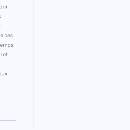
qui
s
r
de ces
 temps
l et
eaux