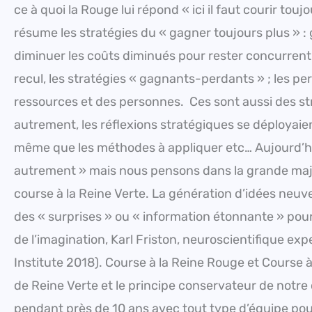
ce à quoi la Rouge lui répond « ici il faut courir to
résume les stratégies du « gagner toujours plus » 
diminuer les coûts diminués pour rester concurrenti
recul, les stratégies « gagnants-perdants » ; les p
ressources et des personnes. Ces sont aussi des str
autrement, les réflexions stratégiques se déployai
même que les méthodes à appliquer etc… Aujourd’hu
autrement » mais nous pensons dans la grande ma
course à la Reine Verte. La génération d’idées neuve
des « surprises » ou « information étonnante » pou
de l’imagination, Karl Friston, neuroscientifique e
Institute 2018). Course à la Reine Rouge et Course 
de Reine Verte et le principe conservateur de notre
pendant près de 10 ans avec tout type d’équipe pour 