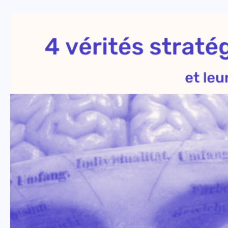
Régénère-
toi
d’abord