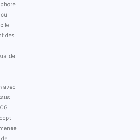
taphore
 ou
c le
nt des
us, de
on avec
ssus
BCG
ncept
i menée
 de