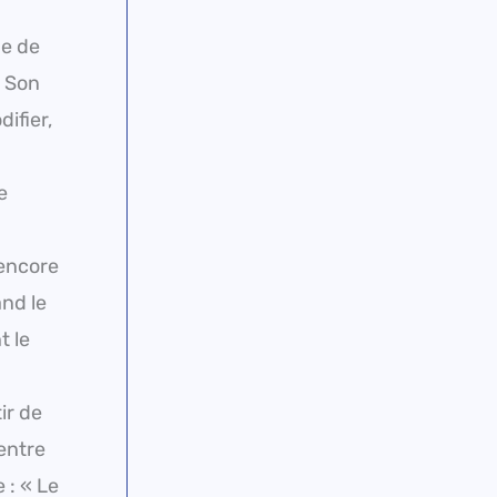
ue de
. Son
ifier,
e
 encore
and le
t le
ir de
entre
 : « Le