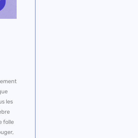
u
rgement
ique
us les
èbre
 folle
ouger,