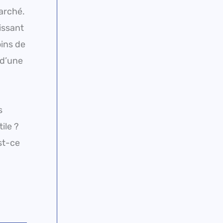
arché.
issant
oins de
 d’une
s
ile ?
st-ce