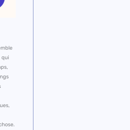
semble
 qui
mps,
ings
s
ques,
 chose.