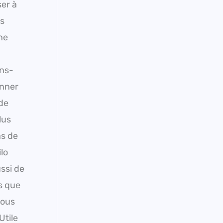
er à
us
ne
ons-
onner
de
lus
as de
ilo
ssi de
s que
nous
Utile