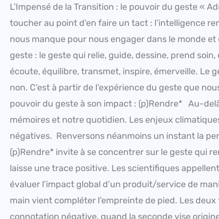
L’Impensé de la Transition : le pouvoir du geste « A
toucher au point d’en faire un tact : l’intelligence r
nous manque pour nous engager dans le monde et en p
geste : le geste qui relie, guide, dessine, prend soin
écoute, équilibre, transmet, inspire, émerveille. Le g
non. C’est à partir de l’expérience du geste que no
pouvoir du geste à son impact : (p)Rendre* Au-delà du
mémoires et notre quotidien. Les enjeux climatiques e
négatives. Renversons néanmoins un instant la per
(p)Rendre* invite à se concentrer sur le geste qui r
laisse une trace positive. Les scientifiques appelle
évaluer l’impact global d’un produit/service de mani
main vient compléter l’empreinte de pied. Les deux
connotation négative, quand la seconde vise origine