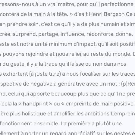
dressons-nous à un vrai maître, pour qu’il perfectionne 
emontera de la main à la tête. » disait Henri Bergson Ce 
rendre soin, c’est ce qu’il y a de plus humain et simp
, crée, surprend, partage, influence, réconforte, donne,
este est notre unité minimum d’impact, qu’il soit positi
us pouvons rejoindre et nous relier au reste du monde. 
 geste, il y a la trace qu’il laisse ou non dans nos
xhortent (à juste titre) à nous focaliser sur les trace
spective de négative à générative avec un mot : (p)Re
end, celui qui apporte beaucoup plus que ce qu’il ne pr
nt cela la « handprint » ou « empreinte de main positive
ère plus holistique et amplifier les ambitions.L’emprei
 fonctionnent ensemble. La première a plutôt une
llement à porter un regard appréciatif sur les gestes e