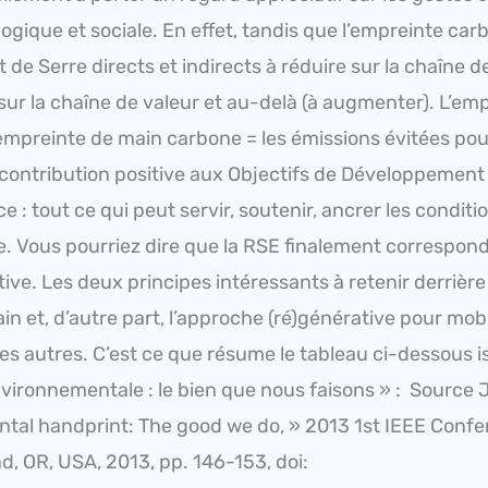
ogique et sociale. En effet, tandis que l’empreinte car
 de Serre directs et indirects à réduire sur la chaîne d
 sur la chaîne de valeur et au-delà (à augmenter). L’em
mpreinte de main carbone = les émissions évitées pou
a contribution positive aux Objectifs de Développement
 : tout ce qui peut servir, soutenir, ancrer les conditi
 Vous pourriez dire que la RSE finalement correspon
tive. Les deux principes intéressants à retenir derrière
ain et, d’autre part, l’approche (ré)générative pour mobi
les autres. C’est ce que résume le tableau ci-dessous i
vironnementale : le bien que nous faisons » : Source J
ntal handprint: The good we do, » 2013 1st IEEE Conf
nd, OR, USA, 2013, pp. 146-153, doi: