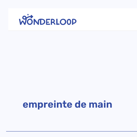
Aller
au
contenu
empreinte de main