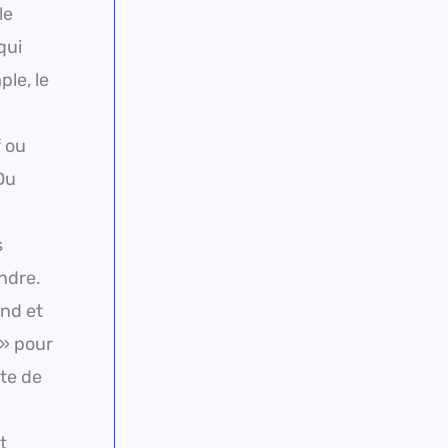
le
qui
le, le
f ou
Du
s
ndre.
end et
 » pour
nte de
t