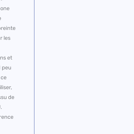
bone
e
preinte
r les
ons et
d peu
 ce
liser,
ssu de
.
erence