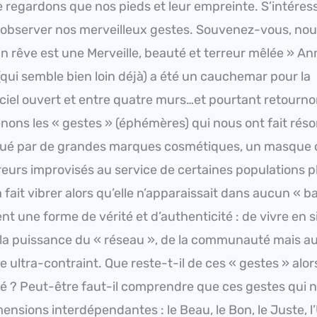
regardons que nos pieds et leur empreinte. S’intéress
et observer nos merveilleux gestes. Souvenez-vous, no
n rêve est une Merveille, beauté et terreur mêlée » An
qui semble bien loin déjà) a été un cauchemar pour la
à ciel ouvert et entre quatre murs…et pourtant retourn
renons les « gestes » (éphémères) qui nous ont fait rés
riqué par de grandes marques cosmétiques, un masque 
reurs improvisés au service de certaines populations p
fait vibrer alors qu’elle n’apparaissait dans aucun « b
nt une forme de vérité et d’authenticité : de vivre en s
 la puissance du « réseau », de la communauté mais au
 ultra-contraint. Que reste-t-il de ces « gestes » alor
facé ? Peut-être faut-il comprendre que ces gestes qui 
nsions interdépendantes : le Beau, le Bon, le Juste, l’